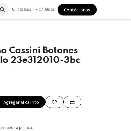
Contáctanos
INICIA SESIÓN
042886168
o Cassini Botones
lo 23e312010-3bc
Agregar al carrito
n nuestra política.