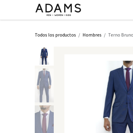
Ir al contenido
INICIO
TIENDA
CLASE 2026
Todos los productos
Hombres
Terno Bruno