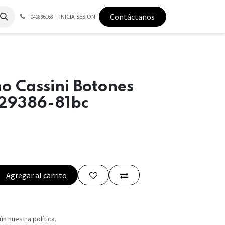
Contáctanos
INICIA SESIÓN
042886168
o Cassini Botones
29386-81bc
Agregar al carrito
n nuestra política.