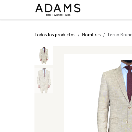
Ir al contenido
INICIO
TIENDA
CLASE 2026
Todos los productos
Hombres
Terno Bruno