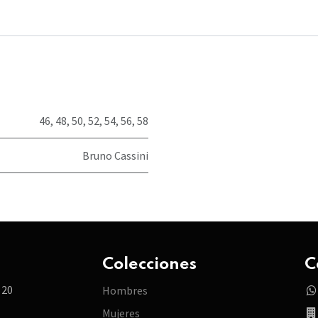
46
,
48
,
50
,
52
,
54
,
56
,
58
Bruno Cassini
Colecciones
C
 20
Hombres
Mujeres