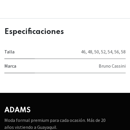
Especificaciones
Talla
46
,
48
,
50
,
52
,
54
,
56
,
58
Marca
Bruno Cassini
ADAMS
Moda formal premium para cada ocasión. Más de 20
años vistiendo a Guayaquil.