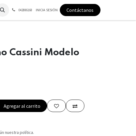
Contáctanos
INICIA SESIÓN
042886168
o Cassini Modelo
Agregar al carrito
n nuestra política.