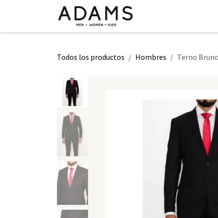
Ir al contenido
INICIO
TIENDA
CLASE 2026
Todos los productos
Hombres
Terno Bruno