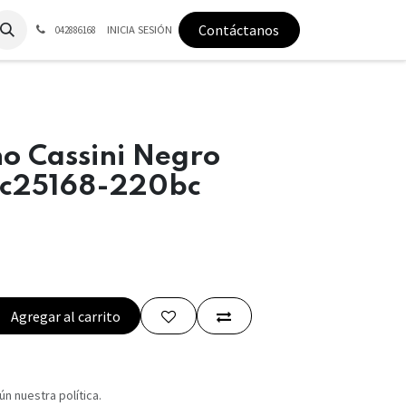
Contáctanos
INICIA SESIÓN
042886168
o Cassini Negro
3c25168-220bc
Agregar al carrito
n nuestra política.