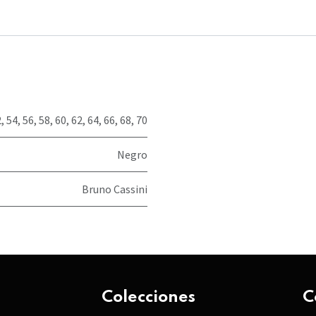
2
,
54
,
56
,
58
,
60
,
62
,
64
,
66
,
68
,
70
Negro
Bruno Cassini
Colecciones
C