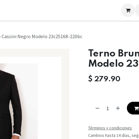
LOOKS
CONTACTO
 Cassini Negro Modelo 23c25168-220bc
Terno Brun
Modelo 2
$
279.90
Términos y condiciones
Cambios hasta 14 días, segú