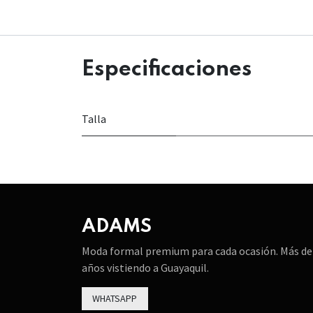
Especificaciones
Talla
ADAMS
Moda formal premium para cada ocasión. Más de
años vistiendo a Guayaquil.
WHATSAPP