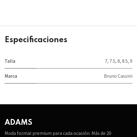
Especificaciones
Talla
7
,
7.5
,
8
,
8.5
,
9
Marca
Bruno Cassini
ADAMS
Moda formal premium para cada ocasión. Más de 20