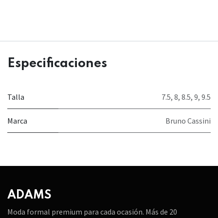
Especificaciones
Talla
7.5
,
8
,
8.5
,
9
,
9.5
Marca
Bruno Cassini
ADAMS
Moda formal premium para cada ocasión. Más de 20