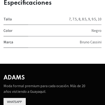
Especificaciones
Talla
7
,
7.5
,
8
,
8.5
,
9
,
9.5
,
10
Color
Negro
Marca
Bruno Cassini
ADAMS
Moda formal premium para cada ocasión. Más de 20
años vistiendo a Guayaquil.
WHATSAPP