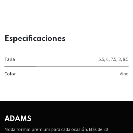
Especificaciones
Talla
5.5
,
6
,
7.5
,
8
,
8.5
Color
Vino
ADAMS
Moda formal premium para cada ocasión. Más de 20