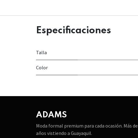
Especificaciones
Talla
Color
ADAMS
Moda formal premium para cada ocasión. Más de
años vistiendo a Guayaquil.