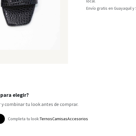
local.
Envío gratis en Guayaquil 
para elegir?
 y combinar tu look antes de comprar.
p
Completa tu look:
Ternos
Camisas
Accesorios